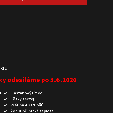
uktu
y odesíláme po 3.6.2026
ku
Elastanový límec
Těžký žerzej
Prát na 40 stupňů
Žehlit při nízké teplotě