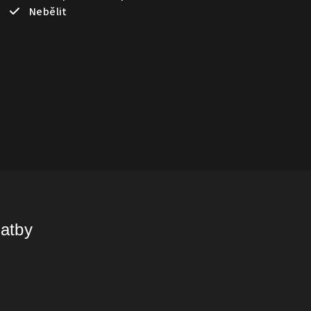
Nebělit
latby